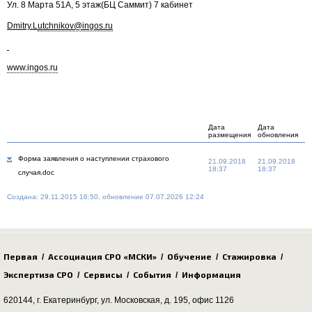
Ул. 8 Марта 51А, 5 этаж(БЦ Саммит) 7 кабинет
D
mitry.
L
utchnikov@ingos.ru
www.ingos.ru
Дата
Дата
размещения
обновления
Форма заявления о наступлении страхового
21.09.2018
21.09.2018
18:37
18:37
случая.doc
Создана: 29.11.2015 16:50, обновление 07.07.2026 12:24
Первая
Ассоциация СРО «МСКИ»
Обучение
Стажировка
/
/
/
/
Экспертиза СРО
Сервисы
События
Информация
/
/
/
620144, г. Екатеринбург,
ул. Московская, д. 195
, офис 1126