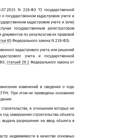
.07.2015 N 218-ФЗ "О государственной
 о государственном кадастровом учете и
сударственном кадастровом учете и (или)
случае государственным регистратором
 документов по результатам их правовой
тья 65
Федерального закона N 218-ФЗ).
венного кадастрового учета или решений
адастрового учета и государственной
-ФЗ,
статьей 26.1
Федерального закона от
внесения изменений в сведения о годе
ЕГРН. При этом не приведены основания
едения.
о строительства, в отношении которых не
ак год завершения строительства объекта
м выдача разрешения на ввод объекта в
астр недвижимости в качестве основных