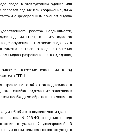
годе ввода в эксплуатацию здания или
и является здание или сооружение, либо
ветствии с федеральным законом выдача
дарственного реестра недвижимости,
ядок ведения ЕГРН), в записи кадастра
ии, сооружении, в том числе сведения о
ительства, а также о годе завершения
оном выдача разрешения на ввод здания,
атривается внесение изменения в год
ржатся в ЕГРН.
ия строительства объектов недвижимости
и, такая ошибка подлежит исправлению в
 этом необходимо обратить внимание на
рации об объекте недвижимости (далее -
го закона N 218-ФЗ, сведения о годе
ветствии с указанной декларацией. В
ершения строительства соответствующего