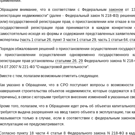
применения.
Обращаем внимание, что в соответствии с Федеральным
законом
от 13
регистрации недвижимости" (далее - Федеральный закон N 218-ФЗ) решение
(или) государственной регистрации прав, о приостановлении или отказе в го
государственной регистрации прав принимается в каждом конкретном 
самостоятельно исходя из формы и содержания представленных заявителем
экспертизы (
часть 1 статьи 26
,
пункт 3 части 1 статьи 29
,
часть 1 статьи 64
,
ста
Порядок обжалования решений о приостановлении осуществления государст
о приостановлении осуществления одновременно государственного к
регистрации прав установлены
статьями 26
,
29
Федерального закона N 218
24.07.2007 N 221-ФЗ "О кадастровой деятельности".
Вместе с тем, полагаем возможным отметить следующее.
Как указано в Обращении, что в СРО поступают вопросы о возможности 
завершения строительства объектов недвижимости, которые содержатся в 
(причины), в связи с которыми требуется внесение изменений в указанные св
Кроме того, полагаем, что в Обращении идет речь об объектах капитальног
требуется выдача разрешения на ввод такого объекта в эксплуатацию, так к
указывается только в случае, если в соответствии с федеральным законо
эксплуатацию не предусматривается.
Согласно
пункту 18 части 4 статьи 8
Федерального закона N 218-ФЗ в кад