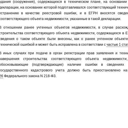
здания (сооружения), содержащихся в техническом плане, на основании
декларации, на основании которой подготавливался соответствующий технич
устранению в качестве реестровой ошибки, и в ЕГРН вносятся сведе
соответствующего объекта недвижимости, указанные в такой декларации.
В отношении ранее учтенных объектов недвижимости, в случае расхож
строительства соответствующего объекта недвижимости, содержащихся в Е
сведения о таком объекте были внесены, как о ранее учтенном объекте
технической ошибкой и может быть исправлена в соответствии с
частью 1 ста
В иных случаях при подаче в орган регистрации прав заявления и техн
завершения строительства соответствующего объекта недвижимости
обосновывающие (подтверждающие) наличие ошибки в сведениях 
государственного кадастрового учета должно быть приостановлено 
26
Федерального закона N 218-ФЗ.