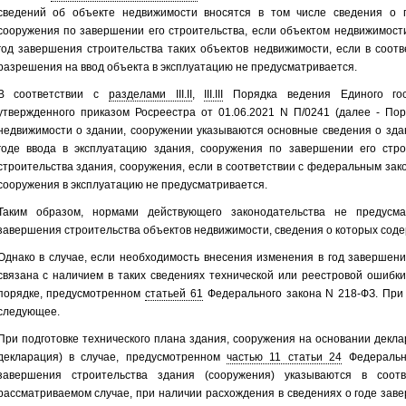
сведений об объекте недвижимости вносятся в том числе сведения о 
сооружения по завершении его строительства, если объектом недвижимост
год завершения строительства таких объектов недвижимости, если в соот
разрешения на ввод объекта в эксплуатацию не предусматривается.
В соответствии с
разделами III.II
,
III.III
Порядка ведения Единого госу
утвержденного приказом Росреестра от 01.06.2021 N П/0241 (далее - Пор
недвижимости о здании, сооружении указываются основные сведения о здан
годе ввода в эксплуатацию здания, сооружения по завершении его стро
строительства здания, сооружения, если в соответствии с федеральным зак
сооружения в эксплуатацию не предусматривается.
Таким образом, нормами действующего законодательства не предусм
завершения строительства объектов недвижимости, сведения о которых соде
Однако в случае, если необходимость внесения изменения в год завершен
связана с наличием в таких сведениях технической или реестровой ошибк
порядке, предусмотренном
статьей 61
Федерального закона N 218-ФЗ. При
следующее.
При подготовке технического плана здания, сооружения на основании декла
декларация) в случае, предусмотренном
частью 11 статьи 24
Федерально
завершения строительства здания (сооружения) указываются в соот
рассматриваемом случае, при наличии расхождения в сведениях о годе зав