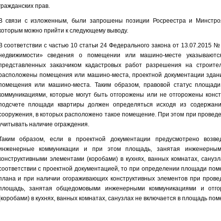
гражданских прав.
В связи с изложенным, были запрошены позиции Росреестра и Минстроя
которым можно прийти к следующему выводу.
В соответствии с частью 10 статьи 24 Федерального закона от 13.07.2015 
недвижимости» сведения о помещении или машино-месте указываютс
представленных заказчиком кадастровых работ разрешения на строител
расположены помещения или машино-места, проектной документации здани
помещения или машино-места. Таким образом, правовой статус площад
коммуникациями, которые могут быть отгорожены или не отгорожены конст
подсчете площади квартиры должен определяться исходя из содержани
сооружения, в которых расположено такое помещение. При этом при прове
учитывать наличие ограждения.
Таким образом, если в проектной документации предусмотрено возвед
инженерные коммуникации и при этом площадь, занятая инженерны
конструктивными элементами (коробами) в кухнях, ванных комнатах, сану
соответствии с проектной документацией, то при определении площади поме
плана и при наличии огораживающих конструктивных элементов при провед
площадь, занятая общедомовыми инженерными коммуникациями и отго
(коробами) в кухнях, ванных комнатах, санузлах не включается в площадь по