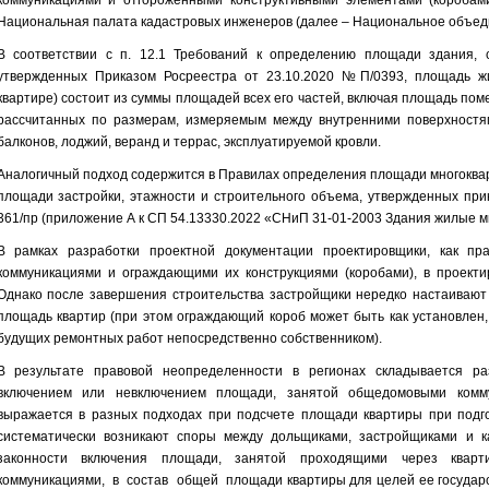
коммуникациями и отгороженными конструктивными элементами (коробами)
Национальная палата кадастровых инженеров (далее – Национальное объед
В соответствии с п. 12.1 Требований к определению площади здания, 
утвержденных Приказом Росреестра от 23.10.2020 №П/0393, площадь ж
квартире) состоит из суммы площадей всех его частей, включая площадь по
рассчитанных по размерам, измеряемым между внутренними поверхностям
балконов, лоджий, веранд и террас, эксплуатируемой кровли.
Аналогичный подход содержится в Правилах определения площади многоквар
площади застройки, этажности и строительного объема, утвержденных при
361/пр (приложение А к СП 54.13330.2022 «СНиП 31-01-2003 Здания жилые м
В рамках разработки проектной документации проектировщики, как пр
коммуникациями и ограждающими их конструкциями (коробами), в проект
Однако после завершения строительства застройщики нередко настаиваю
площадь квартир (при этом ограждающий короб может быть как установлен, 
будущих ремонтных работ непосредственно собственником).
В результате правовой неопределенности в регионах складывается ра
включением или невключением площади, занятой общедомовыми комму
выражается в разных подходах при подсчете площади квартиры при подгот
систематически возникают споры между дольщиками, застройщиками и 
законности включения площади, занятой проходящими через кв
коммуникациями, в состав общей площади квартиры для целей ее государст