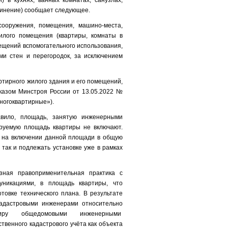
 в кухнях, ванных комнатах, санузлах,
инение) сообщает следующее.
сооружения, помещения, машино-места,
илого помещения (квартиры, комнаты в
мещений вспомогательного использования,
и стен и перегородок, за исключением
тирного жилого здания и его помещений,
казом Минстроя России от 13.05.2022 №
ногоквартирные»).
авило, площадь, занятую инженерными
ируемую площадь квартиры не включают.
т на включении данной площади в общую
так и подлежать установке уже в рамках
зная правоприменительная практика с
никациями, в площадь квартиры, что
овке технического плана. В результате
кадастровыми инженерами относительно
артиру общедомовыми инженерными
венного кадастрового учёта как объекта