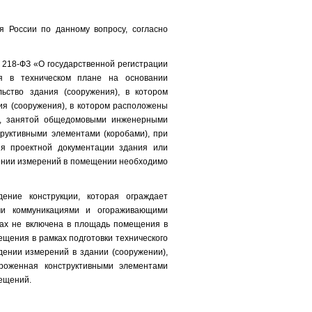
 России по данному вопросу, согласно
№ 218-ФЗ «О государственной регистрации
я в техническом плане на основании
ьство здания (сооружения), в котором
я (сооружения), в котором расположены
и, занятой общедомовыми инженерными
руктивными элементами (коробами), при
я проектной документации здания или
дении измерений в помещении необходимо
ение конструкции, которая ограждает
ми коммуникациями и огораживающими
злах не включена в площадь помещения в
щения в рамках подготовки технического
ении измерений в здании (сооружении),
роженная конструктивными элементами
мещений.