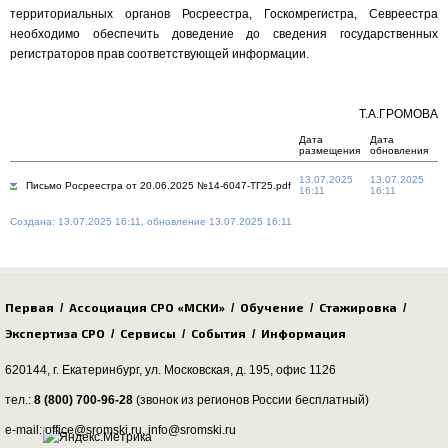
территориальных органов Росреестра, Госкомрегистра, Севреестра
необходимо обеспечить доведение до сведения государственных
регистраторов прав соответствующей информации.
Т.А.ГРОМОВА
Дата
Дата
размещения
обновления
13.07.2025
13.07.2025
Письмо Росреестра от 20.06.2025 №14-6047-ТГ25.pdf
16:11
16:11
Создана: 13.07.2025 16:11, обновление 13.07.2025 16:11
Первая
Ассоциация СРО «МСКИ»
Обучение
Стажировка
/
/
/
/
Экспертиза СРО
Сервисы
События
Информация
/
/
/
620144, г. Екатеринбург,
ул. Московская, д. 195
, офис 1126
тел.:
8 (800) 700-96-28
(звонок из регионов России бесплатный)
e-mail: office@sromski.ru, info@sromski.ru